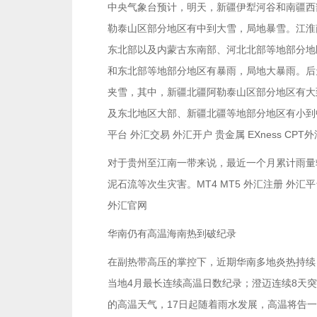
中央气象台预计，明天，新疆伊犁河谷和南疆西
勒泰山区部分地区有中到大雪，局地暴雪。江淮
东北部以及内蒙古东南部、河北北部等地部分地
和东北部等地部分地区有暴雨，局地大暴雨。后
夹雪，其中，新疆北疆阿勒泰山区部分地区有大
及东北地区大部、新疆北疆等地部分地区有小到中
平台 外汇交易 外汇开户 贵金属 EXness CPT
对于贵州至江南一带来说，最近一个月累计雨量
泥石流等次生灾害。MT4 MT5 外汇注册 外汇平台
外汇官网
华南仍有高温海南热到破纪录
在副热带高压的掌控下，近期华南多地炎热持续，
当地4月最长连续高温日数纪录；澄迈连续8天突
的高温天气，17日起随着雨水发展，高温将告