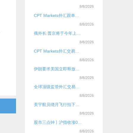
8/8/2026
CPT Markets外汇跟单系统解析
8/8/2026
后
俄外长:普京将于今年上半年访华
8/8/2026
CPT Markets外汇交易量全球前三平台
8/8/2026
伊朗要求美国立即释放被扣押船只及人员
8/8/2026
全球顶级监管外汇交易平台推荐
8/8/2026
美宇航员绕月飞行拍下罕见“地落”：蓝色地球悄然躲进月球背后
→
8/8/2026
股市三点钟丨沪指收涨0.71%，重返4100点！A股近4000股飘红
8/8/2026