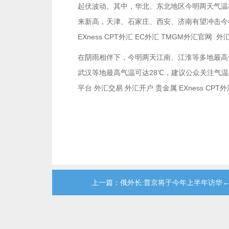
起伏波动。其中，华北、东北地区今明两天气温
来新高，天津、石家庄、西安、济南有望冲击今年首个
EXness CPT外汇 EC外汇 TMGM外汇官网 外
在阴雨相伴下，今明两天江南、江淮等多地最高
武汉等地最高气温可达28℃，建议公众关注气温变
平台 外汇交易 外汇开户 贵金属 EXness CPT
上一篇：俄外长:普京将于今年上半年访华