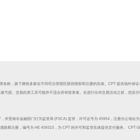
rkets 是一个品牌名称，旗下拥有多家在不同司法管辖区获得授权和注册的实体。CPT 提供场外保
快速亏损。交易此类工具可能并不适合所有投资者。在进行任何交易活动之前，您应仔
214730 / 07，并受南非金融部门行为监管局 (FSCA) 监管，许可证号为 45954，注
在塞浦路斯注册，编号为 HE 459315，为 CPT 的许可和监管实体提供支付服务。 CPT 