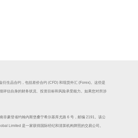
证金衍生品合约，包括差价合约 (CFD) 和现货外汇 (Forex)。这些是
细评估自身的财务状况、投资目标和风险承受能力。如果您对所涉
册办公地址为南非豪登省约翰内斯堡桑宁希尔基库尤路 6 号，邮编 2191。该公
Global Limited 是一家获得国际经纪和清算机构牌照的交易公司。