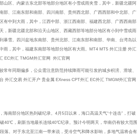
部山区、内蒙古东北部等地部分地区有小雪或雨夹雪，其中，新疆北疆阿
南部、江南东部和南部、四川南部、贵州西北部、广西西部和中北部、广
区有中到大雨，其中，江西中部、浙江西南部、福建西北部、广西西南部
天，新疆北疆北部和沿天山地区、西藏西部等地部分地区有小到中雪或雨
到暴雪。四川盆地东南部、贵州北部、江南东部和南部、华南、台湾岛以
雨，其中，福建东南部等地部分地区有大雨。MT4 MT5 外汇注册 外汇
外汇 EC外汇 TMGM外汇官网 外汇官网
较常年同期偏多，公众需注意防范持续降雨可能引发的城乡积涝、滑坡、
 外汇交易 外汇开户 贵金属 EXness CPT外汇 EC外汇 TMGM外汇官
海南部分地区热到破纪录。4月5日以来，海口高温天气“十连击”，打破
破40℃，刷新当地最长连续40℃纪录。预计今明两天，华南仍有较大范
一段落。对于东北至江南一带来说，受冷空气和降水影响，多地气温将会有