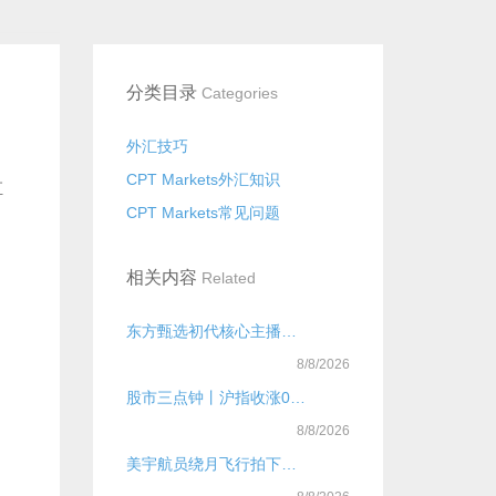
分类目录
Categories
外汇技巧
CPT Markets外汇知识
汇
CPT Markets常见问题
相关内容
Related
东方甄选初代核心主播已全员离开
8/8/2026
股市三点钟丨沪指收涨0.71%，重返4100点！A股近4000股飘红
8/8/2026
美宇航员绕月飞行拍下罕见“地落”：蓝色地球悄然躲进月球背后