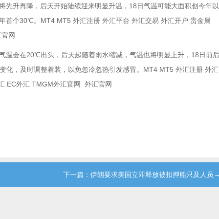
将先升再降，后天开始陆续迎来明显升温，18日气温可能大面积创今年以
30℃。MT4 MT5 外汇注册 外汇平台 外汇交易 外汇开户 贵金属
汇官网
气温会在20℃出头，后天起随着雨水缩减，气温也将明显上升，18日前
化，及时调整着装，以免忽冷忽热引发感冒。MT4 MT5 外汇注册 外汇
外汇 EC外汇 TMGM外汇官网 外汇官网
←
下一篇：伊朗要求美国立即释放被扣押船只及人员