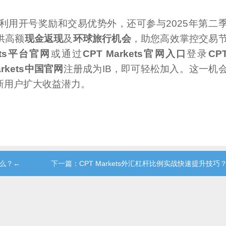
利用开号奖励和交易优势外，还可参与2025年第二
供高额
现金返现
及
环球旅行机会
，助您高效掌控交易
kets平台官网
或通过
CPT Markets官网入口
登录
CP
arkets中国官网
注册成为IB，即可轻松加入。这一机
新用户扩大收益潜力。
什么？←
下一篇：CPT Markets外汇杠杆比例实战快速提升技巧