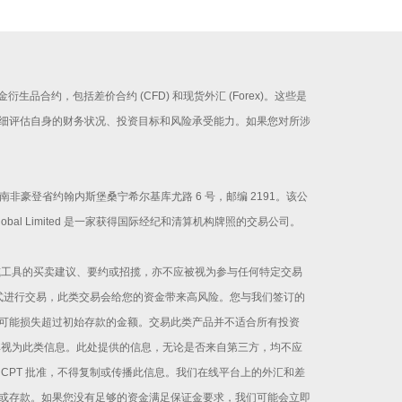
证金衍生品合约，包括差价合约 (CFD) 和现货外汇 (Forex)。这些是
细评估自身的财务状况、投资目标和风险承受能力。如果您对所涉
册办公地址为南非豪登省约翰内斯堡桑宁希尔基库尤路 6 号，邮编 2191。该公
Global Limited 是一家获得国际经纪和清算机构牌照的交易公司。
或工具的买卖建议、要约或招揽，亦不应被视为参与任何特定交易
方式进行交易，此类交易会给您的资金带来高风险。您与我们签订的
可能损失超过初始存款的金额。交易此类产品并不适合所有投资
其视为此类信息。此处提供的信息，无论是否来自第三方，均不应
CPT 批准，不得复制或传播此信息。我们在线平台上的外汇和差
或存款。如果您没有足够的资金满足保证金要求，我们可能会立即