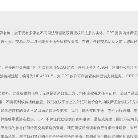
rkets 是一个品牌名称，旗下拥有多家在不同司法管辖区获得授权和注册的实体。CPT 提供场外保
快速亏损。交易此类工具可能并不适合所有投资者。在进行任何交易活动之前，您应仔
214730 / 07，并受南非金融部门行为监管局 (FSCA) 监管，许可证号为 45954，注
在塞浦路斯注册，编号为 HE 459315，为 CPT 的许可和监管实体提供支付服务。 CPT 
此类资料。此处提供的信息，无论是否来自第三方，均不应被视为任何证券、金融产品
 批准，不得复制或传播此信息。我们在线平台上的外汇和差价合约均以保证金或杠杆
。如果您持有的资金不足以满足保证金要求，我们可能会立即平仓，恕不另行通知。您
并能够承受潜在损失。CPT 不保证此处提供的资料准确、最新或完整，因此不应将
应被视为参与任何特定交易策略的邀请。我们建议所有读者自行寻求专业建议。未经 
带来高风险。您与我们签订的合约价格可能快速波动，您的盈亏可能超过您的初始投资